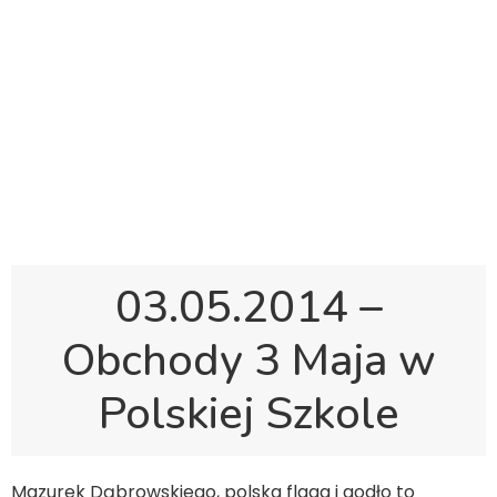
Polska Sobotnia Szkoła im. Janusza Korczaka w
Gravesend
Hall Road, Northfleet, Kent, DA11 8AQ
pssgravesend@inbox.com
03.05.2014 –
Obchody 3 Maja w
Polskiej Szkole
Mazurek Dąbrowskiego, polska flaga i godło to