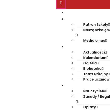
Start
O szkole
Patron Szkoły
Naszą szkołę w
Media o nas
Życie szkoły
Aktualności
Kalendarium
Galeria
Biblioteka
Teatr Szkolny
Prace uczniów
Dla rodziców
Nauczyciele
Zasady / Regu
Opłaty