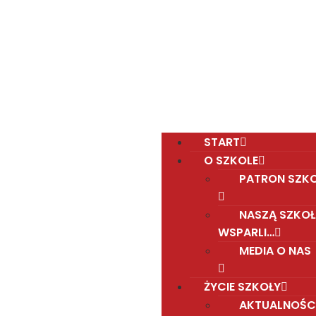
Polska Sobotnia Szkoła im. Janusza Korczaka w
Gravesend
Hall Road, Northfleet, Kent, DA11 8AQ
pssgravesend@inbox.com
START
O SZKOLE
PATRON SZK
NASZĄ SZKOŁ
WSPARLI…
MEDIA O NAS
ŻYCIE SZKOŁY
AKTUALNOŚC