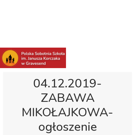
Polska Sobotnia Szkoła im. Janusza Korczaka w
Gravesend
Hall Road, Northfleet, Kent, DA11 8AQ
pssgravesend@inbox.com
04.12.2019-
ZABAWA
MIKOŁAJKOWA-
ogłoszenie