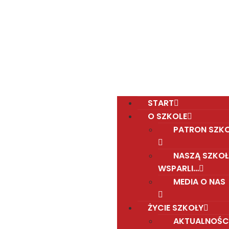
Polska Sobotnia Szkoła im. Janusza Korczaka w
Gravesend
Hall Road, Northfleet, Kent, DA11 8AQ
pssgravesend@inbox.com
START
O SZKOLE
PATRON SZK
NASZĄ SZKOŁ
WSPARLI…
MEDIA O NAS
ŻYCIE SZKOŁY
AKTUALNOŚC