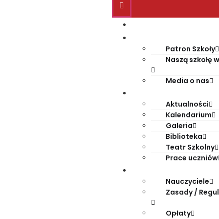
Start
O szkole
Patron Szkoły
Naszą szkołę w
Media o nas
Życie szkoły
Aktualności
Kalendarium
Galeria
Biblioteka
Teatr Szkolny
Prace uczniów
Dla rodziców
Nauczyciele
Zasady / Regu
Opłaty