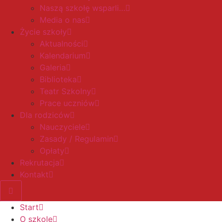
Naszą szkołę wsparli…
Media o nas
Życie szkoły
Aktualności
Kalendarium
Galeria
Biblioteka
Teatr Szkolny
Prace uczniów
Dla rodziców
Nauczyciele
Zasady / Regulamin
Opłaty
Rekrutacja
Kontakt
Start
O szkole