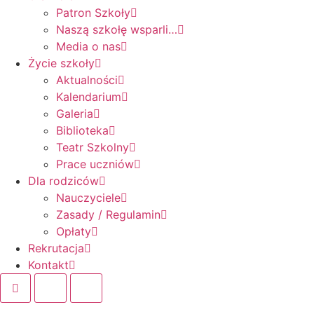
Patron Szkoły
Naszą szkołę wsparli…
Media o nas
Życie szkoły
Aktualności
Kalendarium
Galeria
Biblioteka
Teatr Szkolny
Prace uczniów
Dla rodziców
Nauczyciele
Zasady / Regulamin
Opłaty
Rekrutacja
Kontakt