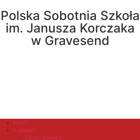
Polska Sobotnia Szkoła
im. Janusza Korczaka
w Gravesend
Hall Road, Northfleet, Kent, DA11 8AQ
pssgravesend@inbox.com
Start
O szkole
Patron Szkoły