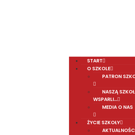
Polska Sobotnia Szkoła im. Janusza Korczaka w
Gravesend
Hall Road, Northfleet, Kent, DA11 8AQ
pssgravesend@inbox.com
START
O SZKOLE
PATRON SZK
NASZĄ SZKOŁ
WSPARLI…
MEDIA O NAS
ŻYCIE SZKOŁY
AKTUALNOŚC