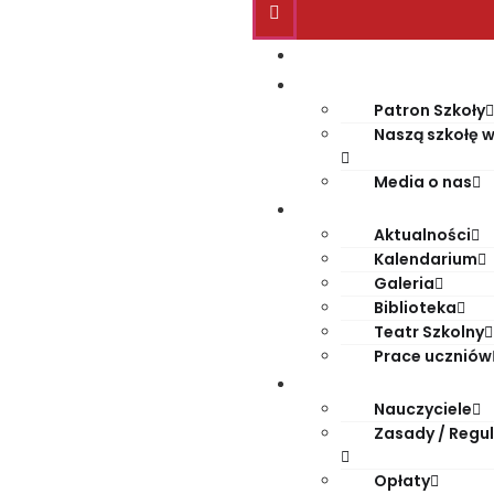
Start
O szkole
Patron Szkoły
Naszą szkołę w
Media o nas
Życie szkoły
Aktualności
Kalendarium
Galeria
Biblioteka
Teatr Szkolny
Prace uczniów
Dla rodziców
Nauczyciele
Zasady / Regu
Opłaty