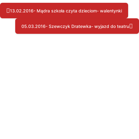
13.02.2016- Mądra szkoła czyta dzieciom- walentynki
05.03.2016- Szewczyk Dratewka- wyjazd do teatru
Copyright © by pssgravesend.org.uk | Wszystkie prawa zastrzeżone.