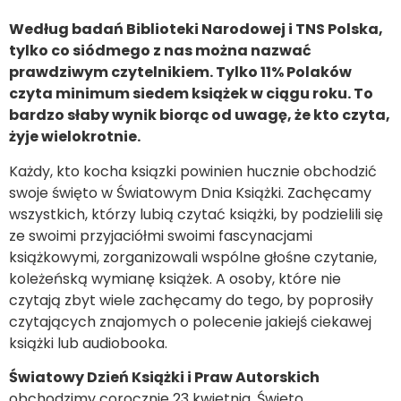
Według badań Biblioteki Narodowej i TNS Polska,
tylko co siódmego z nas można nazwać
prawdziwym czytelnikiem. Tylko 11% Polaków
czyta minimum siedem książek w ciągu roku. To
bardzo słaby wynik biorąc od uwagę, że kto czyta,
żyje wielokrotnie.
Każdy, kto kocha ksiązki powinien hucznie obchodzić
swoje święto w Światowym Dnia Książki. Zachęcamy
wszystkich, którzy lubią czytać książki, by podzielili się
ze swoimi przyjaciółmi swoimi fascynacjami
książkowymi, zorganizowali wspólne głośne czytanie,
koleżeńską wymianę książek. A osoby, które nie
czytają zbyt wiele zachęcamy do tego, by poprosiły
czytających znajomych o polecenie jakiejś ciekawej
książki lub audiobooka.
Światowy Dzień Książki i Praw Autorskich
obchodzimy corocznie 23 kwietnia. Święto