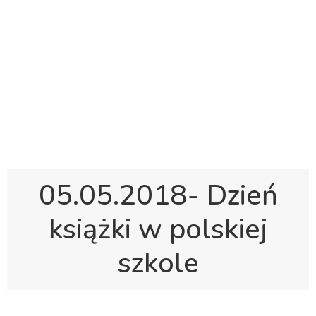
Polska Sobotnia Szkoła im. Janusza Korczaka w
Gravesend
Hall Road, Northfleet, Kent, DA11 8AQ
pssgravesend@inbox.com
05.05.2018- Dzień
książki w polskiej
szkole