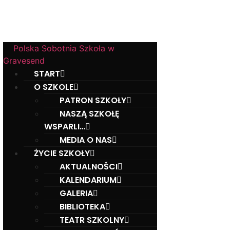
w Gravesend
Hall Road, Northfleet, Kent, DA11 8AQ
Polska Sobotnia Szkoła w
Gravesend
START
O SZKOLE
PATRON SZKOŁY
NASZĄ SZKOŁĘ
WSPARLI…
MEDIA O NAS
ŻYCIE SZKOŁY
AKTUALNOŚCI
KALENDARIUM
GALERIA
BIBLIOTEKA
TEATR SZKOLNY