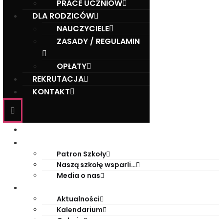
PRACE UCZNIÓW
DLA RODZICÓW
NAUCZYCIELE
ZASADY / REGULAMIN
OPŁATY
REKRUTACJA
KONTAKT
Start
O szkole
Patron Szkoły
Naszą szkołę wsparli…
Media o nas
Życie szkoły
Aktualności
Kalendarium