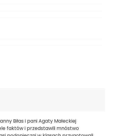
nny Biłas i pani Agaty Małeckiej
ele faktów i przedstawili mnóstwo
Nasi podopieczni w klasach przygotowali