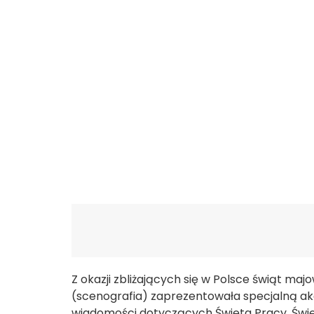
Z okazji zbliżających się w Polsce świąt maj
(scenografia) zaprezentowała specjalną akad
wiadomości dotyczących Święta Pracy, Święta