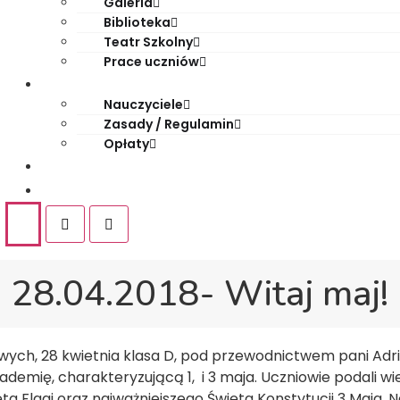
Galeria
Biblioteka
Teatr Szkolny
Prace uczniów
Dla rodziców
Nauczyciele
Zasady / Regulamin
Opłaty
Rekrutacja
Kontakt
28.04.2018- Witaj maj!
owych, 28 kwietnia klasa D, pod przewodnictwem pani Adria
emię, charakteryzującą 1, i 3 maja. Uczniowie podali wi
 Flagi oraz najważniejszego Święta Konstytucji 3 Maja. 