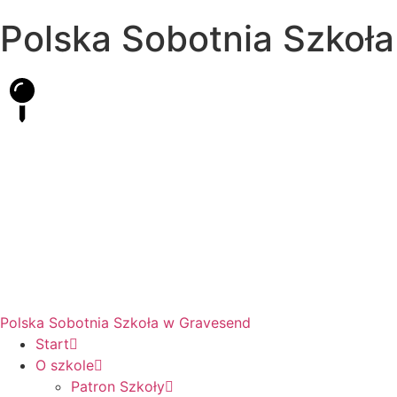
Polska Sobotnia Szkoł
Hall Road, Northfleet, Kent, DA11 8AQ
pssgravesend@inbox.com
Polska Sobotnia Szkoła w Gravesend
Start
O szkole
Patron Szkoły