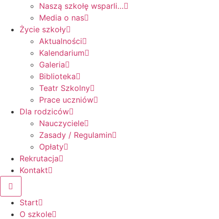
Naszą szkołę wsparli…
Media o nas
Życie szkoły
Aktualności
Kalendarium
Galeria
Biblioteka
Teatr Szkolny
Prace uczniów
Dla rodziców
Nauczyciele
Zasady / Regulamin
Opłaty
Rekrutacja
Kontakt
Start
O szkole