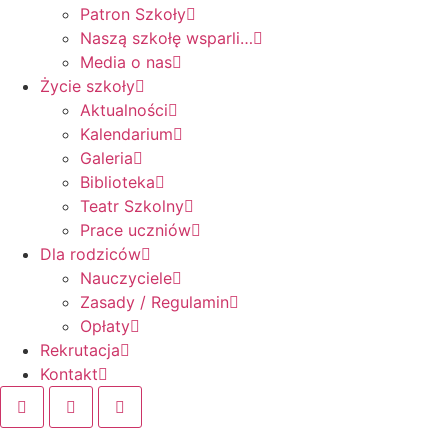
Patron Szkoły
Naszą szkołę wsparli…
Media o nas
Życie szkoły
Aktualności
Kalendarium
Galeria
Biblioteka
Teatr Szkolny
Prace uczniów
Dla rodziców
Nauczyciele
Zasady / Regulamin
Opłaty
Rekrutacja
Kontakt