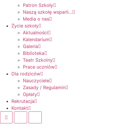
Patron Szkoły
Naszą szkołę wsparli…
Media o nas
Życie szkoły
Aktualności
Kalendarium
Galeria
Biblioteka
Teatr Szkolny
Prace uczniów
Dla rodziców
Nauczyciele
Zasady / Regulamin
Opłaty
Rekrutacja
Kontakt