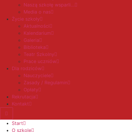
Naszą szkołę wsparli…
Media o nas
Życie szkoły
Aktualności
Kalendarium
Galeria
Biblioteka
Teatr Szkolny
Prace uczniów
Dla rodziców
Nauczyciele
Zasady / Regulamin
Opłaty
Rekrutacja
Kontakt
Start
O szkole