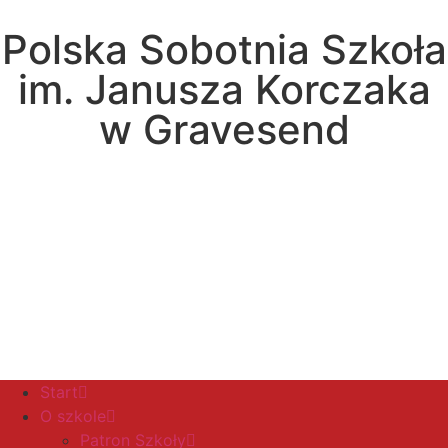
Polska Sobotnia Szkoła
im. Janusza Korczaka
w Gravesend
Hall Road, Northfleet, Kent, DA11 8AQ
pssgravesend@inbox.com
Start
O szkole
Patron Szkoły