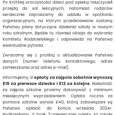
Po krótkiej uroczystości dzieci pod opieką nauczycieli
przejdą do sal lekcyjnych, natomiast rodziców
serdecznie zapraszamy do udziału w spotkaniu
organizacyjnym, na którym przedstawione zostaną
Państwu plany dotyczące działania szkoły w nowym
roku szkolnym. Będzie to również okazja do wybrania
Komitetu Rodzicielskiego i odpowiedzi na Państwa
ewentualne pytania.
Zwracamy się z prośbą o aktualizowanie Państwa
danych (numer telefonu kontaktowego, adres
zamieszkania oraz adres e-mail).
Informujemy, iż
opłaty za zajęcia sobotnie wynoszą
£15 za pierwsze dziecko i £12 za kolejne
. Należność
za zajęcia szkolne prosimy dokonywać z minimum
miesięcznym wyprzedzeniem. Opłata roczna za
pomoce szkolne wynosi £40, którą zobowiązani są
Państwo opłacić do końca września 2024r.
Podkreślamy, iż brak 2-miesięcznej opłaty za szkołę