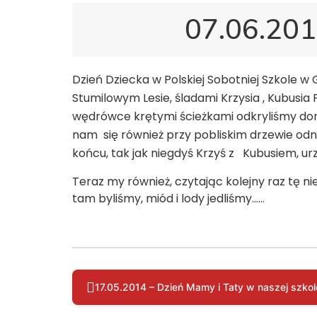
07.06.2014
Dzień Dziecka w Polskiej Sobotniej Szkole
Stumilowym Lesie, śladami Krzysia , Kubusia 
wędrówce krętymi ścieżkami odkryliśmy dom
nam się również przy pobliskim drzewie odn
końcu, tak jak niegdyś Krzyś z Kubusiem, u
Teraz my również, czytając kolejny raz tę n
tam byliśmy, miód i lody jedliśmy……
17.05.2014 – Dzień Mamy i Taty w naszej szkol