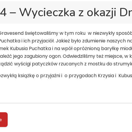
 – Wycieczka z okazji D
 w Gravesend świętowaliśmy w tym roku w niezwykły spos
Puchatka i ich przyjaciół. Jakież było zdumienie naszych 
ek Kubusia Puchatka i na wpół opróżnioną baryłkę miodu!
aleźć jego zagubiony ogon. Odwiedziliśmy też miejsce, w
rządzić wyścigi patyczków rzucanych z mostku do strumy
iezwykłą książkę o przyjaźni i o przygodach Krzysia i Ku
e