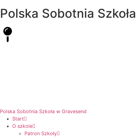
Polska Sobotnia Szkoł
Hall Road, Northfleet, Kent, DA11 8AQ
pssgravesend@inbox.com
Polska Sobotnia Szkoła w Gravesend
Start
O szkole
Patron Szkoły