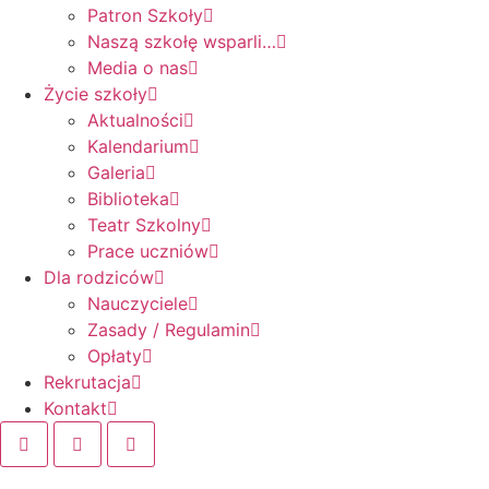
Patron Szkoły
Naszą szkołę wsparli…
Media o nas
Życie szkoły
Aktualności
Kalendarium
Galeria
Biblioteka
Teatr Szkolny
Prace uczniów
Dla rodziców
Nauczyciele
Zasady / Regulamin
Opłaty
Rekrutacja
Kontakt