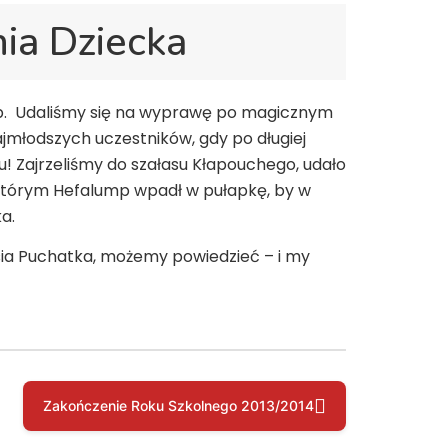
nia Dziecka
ób. Udaliśmy się na wyprawę po magicznym
najmłodszych uczestników, gdy po długiej
 Zajrzeliśmy do szałasu Kłapouchego, udało
 którym Hefalump wpadł w pułapkę, by w
ka.
busia Puchatka, możemy powiedzieć – i my
Zakończenie Roku Szkolnego 2013/2014