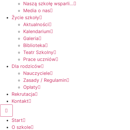
Naszą szkołę wsparli…
Media o nas
Życie szkoły
Aktualności
Kalendarium
Galeria
Biblioteka
Teatr Szkolny
Prace uczniów
Dla rodziców
Nauczyciele
Zasady / Regulamin
Opłaty
Rekrutacja
Kontakt
Start
O szkole