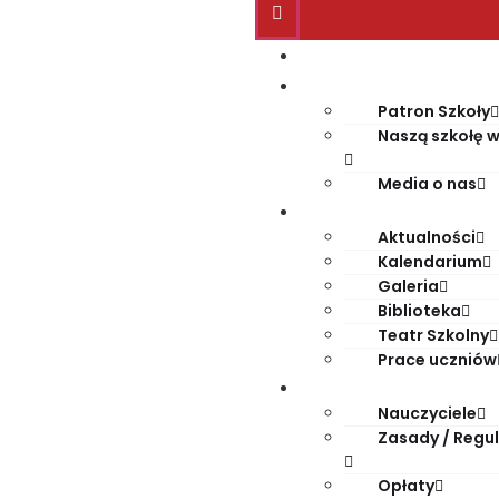
Start
O szkole
Patron Szkoły
Naszą szkołę w
Media o nas
Życie szkoły
Aktualności
Kalendarium
Galeria
Biblioteka
Teatr Szkolny
Prace uczniów
Dla rodziców
Nauczyciele
Zasady / Regu
Opłaty