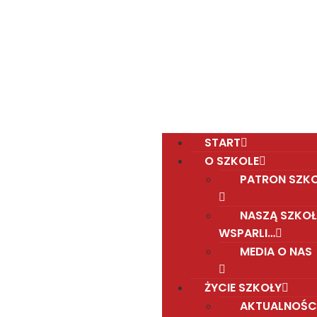
Polska Sobotnia Szkoła im. Janusza Korczaka w
Gravesend
Hall Road, Northfleet, Kent, DA11 8AQ
pssgravesend@inbox.com
START
O SZKOLE
PATRON SZK
NASZĄ SZKOŁ
WSPARLI…
MEDIA O NAS
ŻYCIE SZKOŁY
AKTUALNOŚC