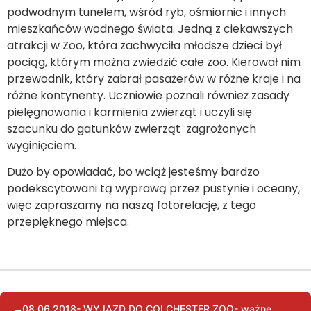
podwodnym tunelem, wśród ryb, ośmiornic i innych
mieszkańców wodnego świata. Jedną z ciekawszych
atrakcji w Zoo, która zachwyciła młodsze dzieci był
pociąg, którym można zwiedzić całe zoo. Kierował nim
przewodnik, który zabrał pasażerów w różne kraje i na
różne kontynenty. Uczniowie poznali również zasady
pielęgnowania i karmienia zwierząt i uczyli się
szacunku do gatunków zwierząt zagrożonych
wyginięciem.
Dużo by opowiadać, bo wciąż jesteśmy bardzo
podekscytowani tą wyprawą przez pustynie i oceany,
więc zapraszamy na naszą fotorelację, z tego
przepięknego miejsca.
08.06.2018- WYJAZD DO COLCHESTER ZOO- ważne