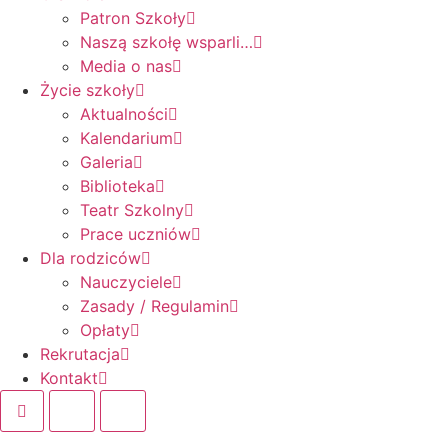
Patron Szkoły
Naszą szkołę wsparli…
Media o nas
Życie szkoły
Aktualności
Kalendarium
Galeria
Biblioteka
Teatr Szkolny
Prace uczniów
Dla rodziców
Nauczyciele
Zasady / Regulamin
Opłaty
Rekrutacja
Kontakt