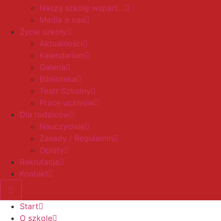
Naszą szkołę wsparli…
Media o nas
Życie szkoły
Aktualności
Kalendarium
Galeria
Biblioteka
Teatr Szkolny
Prace uczniów
Dla rodziców
Nauczyciele
Zasady / Regulamin
Opłaty
Rekrutacja
Kontakt
Start
O szkole