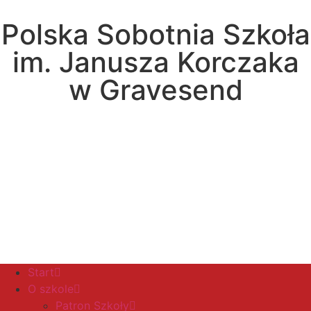
Polska Sobotnia Szkoła
im. Janusza Korczaka
w Gravesend
Hall Road, Northfleet, Kent, DA11 8AQ
pssgravesend@inbox.com
Start
O szkole
Patron Szkoły