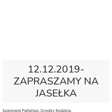
Polska Sobotnia Szkoła im. Janusza Korczaka w
Gravesend
Hall Road, Northfleet, Kent, DA11 8AQ
pssgravesend@inbox.com
12.12.2019-
ZAPRASZAMY NA
JASEŁKA
Szanowni Państwo, Drodzy Rodzice,