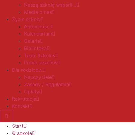
Naszą szkołę wsparli…
Media o nas
Życie szkoły
Aktualności
Kalendarium
Galeria
Biblioteka
Teatr Szkolny
Prace uczniów
Dla rodziców
Nauczyciele
Zasady / Regulamin
Opłaty
Rekrutacja
Kontakt
Start
O szkole