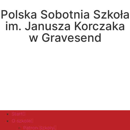
Polska Sobotnia Szkoła
im. Janusza Korczaka
w Gravesend
Hall Road, Northfleet, Kent, DA11 8AQ
pssgravesend@inbox.com
Start
O szkole
Patron Szkoły