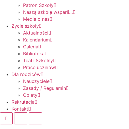
Patron Szkoły
Naszą szkołę wsparli…
Media o nas
Życie szkoły
Aktualności
Kalendarium
Galeria
Biblioteka
Teatr Szkolny
Prace uczniów
Dla rodziców
Nauczyciele
Zasady / Regulamin
Opłaty
Rekrutacja
Kontakt