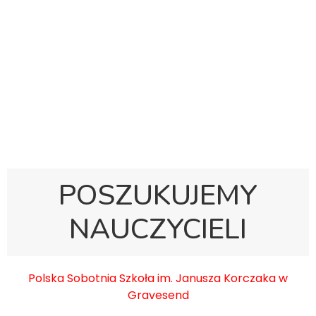
Polska Sobotnia Szkoła im. Janusza Korczaka w
Gravesend
Hall Road, Northfleet, Kent, DA11 8AQ
pssgravesend@inbox.com
POSZUKUJEMY
NAUCZYCIELI
Polska Sobotnia Szkoła im. Janusza Korczaka w
Gravesend