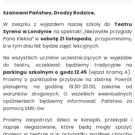
Szanowni Państwo, Drodzy Rodzice,
W związku z wyjazdem naszej szkoły do
Teatru
Syrena w Londynie
na spektakl „Niezwykłe przygody
Pana Kleksa” w
sobotę 21 listopada
, przypominamy,
iż w tym dniu NIE będzie zajęć lekcyjnych.
Na wszystkich uczniów uczestniczących w wyjeździe
do teatru, oczekiwać będziemy tradycyjnie na
parkingu szkolnym o godz.12.45
(wjazd bramą A).
Prosimy o punktualne przybycie na zbiórkę. Powrót
planujemy na godzinę 19.30-20.00, zależnie od
warunków drogowych. O wszelkich ewentualnych
opóźnieniach będziemy informować Państwa za
pomocą SMS-ów.
Prosimy zaopatrzyć dzieci w kanapki, przekąski i
napoje niegazowane, które będą mogły spożyć
dopiero w teatrze a w przypadku możliwej choroby