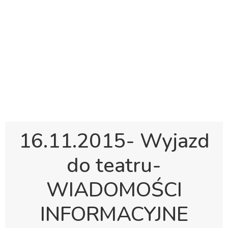
Polska Sobotnia Szkoła im. Janusza Korczaka w
Gravesend
Hall Road, Northfleet, Kent, DA11 8AQ
pssgravesend@inbox.com
16.11.2015- Wyjazd
do teatru-
WIADOMOŚCI
INFORMACYJNE