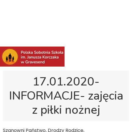
Polska Sobotnia Szkoła im. Janusza Korczaka w
Gravesend
Hall Road, Northfleet, Kent, DA11 8AQ
pssgravesend@inbox.com
17.01.2020-
INFORMACJE- zajęcia
z piłki nożnej
Szanowni Państwo, Drodzy Rodzice,