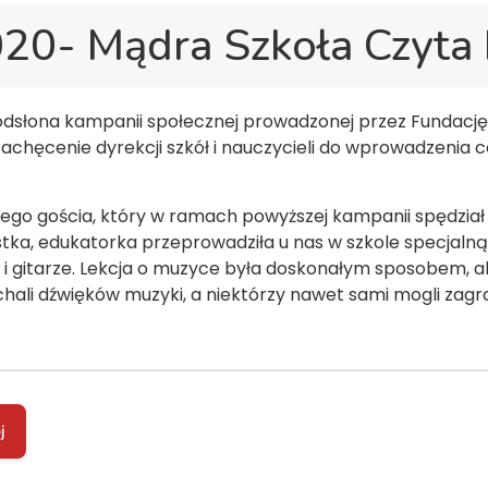
20- Mądra Szkoła Czyta
dsłona kampanii społecznej prowadzonej przez Fundację 
zachęcenie dyrekcji szkół i nauczycieli do wprowadzenia 
nego gościa, który w ramach powyższej kampanii spędział 
tka, edukatorka przeprowadziła u nas w szkole specjalną 
 i gitarze. Lekcja o muzyce była doskonałym sposobem, ab
ali dźwięków muzyki, a niektórzy nawet sami mogli zagrać
j