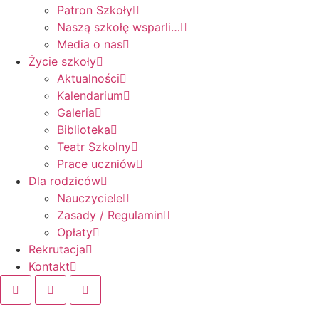
Patron Szkoły
Naszą szkołę wsparli…
Media o nas
Życie szkoły
Aktualności
Kalendarium
Galeria
Biblioteka
Teatr Szkolny
Prace uczniów
Dla rodziców
Nauczyciele
Zasady / Regulamin
Opłaty
Rekrutacja
Kontakt