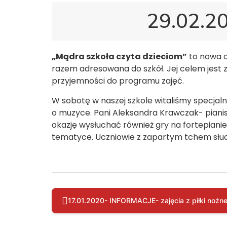
29.02.20
„Mądra szkoła czyta dzieciom”
to nowa o
razem adresowana do szkół. Jej celem jest 
przyjemności do programu zajęć.
W sobotę w naszej szkole witaliśmy specjal
o muzyce. Pani Aleksandra Krawczak- pianis
okazję wysłuchać również gry na fortepianie
tematyce. Uczniowie z zapartym tchem słuch
17.01.2020- INFORMACJE- zajęcia z piłki nożne