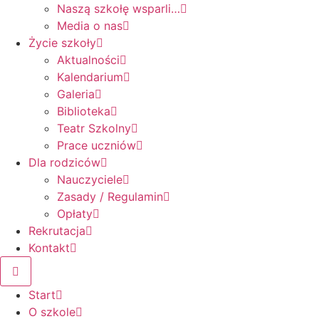
Naszą szkołę wsparli…
Media o nas
Życie szkoły
Aktualności
Kalendarium
Galeria
Biblioteka
Teatr Szkolny
Prace uczniów
Dla rodziców
Nauczyciele
Zasady / Regulamin
Opłaty
Rekrutacja
Kontakt
Start
O szkole