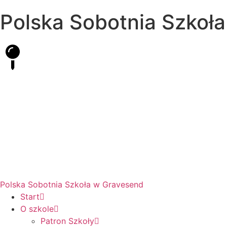
Polska Sobotnia Szkoł
Hall Road, Northfleet, Kent, DA11 8AQ
pssgravesend@inbox.com
Polska Sobotnia Szkoła w Gravesend
Start
O szkole
Patron Szkoły