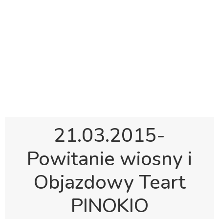
Polska Sobotnia Szkoła im. Janusza Korczaka w
Gravesend
Hall Road, Northfleet, Kent, DA11 8AQ
pssgravesend@inbox.com
21.03.2015-
Powitanie wiosny i
Objazdowy Teart
PINOKIO