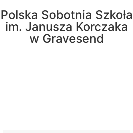
Polska Sobotnia Szkoła
im. Janusza Korczaka
w Gravesend
Hall Road, Northfleet, Kent, DA11 8AQ
pssgravesend@inbox.com