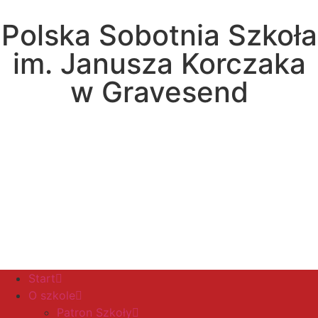
Polska Sobotnia Szkoła
im. Janusza Korczaka
w Gravesend
Hall Road, Northfleet, Kent, DA11 8AQ
pssgravesend@inbox.com
Start
O szkole
Patron Szkoły