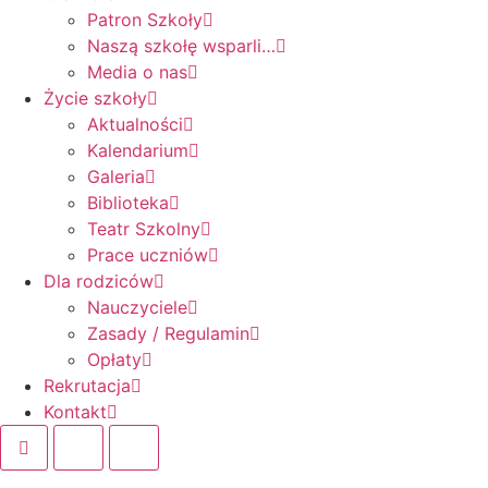
Patron Szkoły
Naszą szkołę wsparli…
Media o nas
Życie szkoły
Aktualności
Kalendarium
Galeria
Biblioteka
Teatr Szkolny
Prace uczniów
Dla rodziców
Nauczyciele
Zasady / Regulamin
Opłaty
Rekrutacja
Kontakt