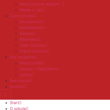
Naszą szkołę wsparli…
Media o nas
Życie szkoły
Aktualności
Kalendarium
Galeria
Biblioteka
Teatr Szkolny
Prace uczniów
Dla rodziców
Nauczyciele
Zasady / Regulamin
Opłaty
Rekrutacja
Kontakt
Start
O szkole