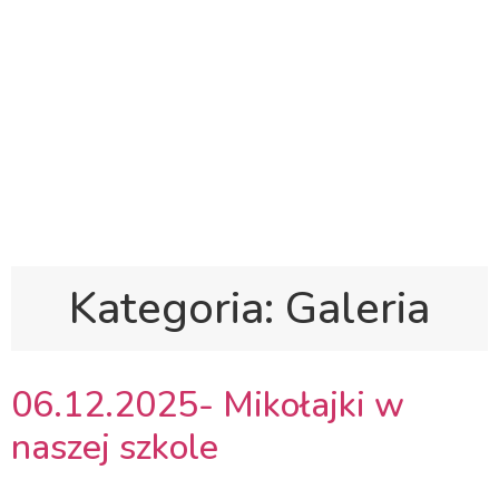
Polska Sobotnia Szkoła im. Janusza Korczaka w
Gravesend
Hall Road, Northfleet, Kent, DA11 8AQ
pssgravesend@inbox.com
Kategoria:
Galeria
06.12.2025- Mikołajki w
naszej szkole