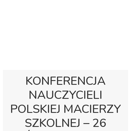
Polska Sobotnia Szkoła im. Janusza Korczaka w
Gravesend
Hall Road, Northfleet, Kent, DA11 8AQ
pssgravesend@inbox.com
KONFERENCJA
NAUCZYCIELI
POLSKIEJ MACIERZY
SZKOLNEJ – 26