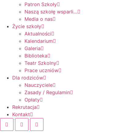
Patron Szkoły
Naszą szkołę wsparli…
Media o nas
Życie szkoły
Aktualności
Kalendarium
Galeria
Biblioteka
Teatr Szkolny
Prace uczniów
Dla rodziców
Nauczyciele
Zasady / Regulamin
Opłaty
Rekrutacja
Kontakt