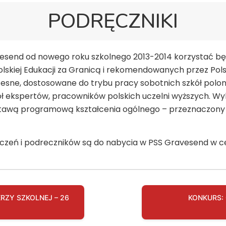
PODRĘCZNIKI
avesend od nowego roku szkolnego 2013-2014 korzystać b
olskiej Edukacji za Granicą i rekomendowanych przez Po
zesne, dostosowane do trybu pracy sobotnich szkół polo
ekspertów, pracowników polskich uczelni wyższych. Wyk
awą programową kształcenia ogólnego – przeznaczony dl
czeń i podreczników są do nabycia w PSS Gravesend w ce
RZY SZKOLNEJ – 26
KONKURS: