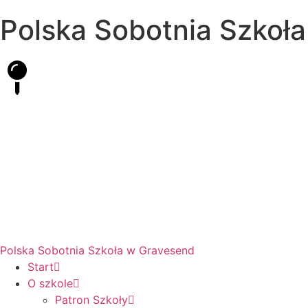
Polska Sobotnia Szkoł
Hall Road, Northfleet, Kent, DA11 8AQ
pssgravesend@inbox.com
Polska Sobotnia Szkoła w Gravesend
Start
O szkole
Patron Szkoły