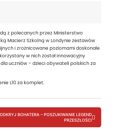
ędą z polecanych przez Ministerstwo
lską Macierz Szkolną w Londynie zestawów
nijnych i zrożnicowane poziomami doskonałe
orzystany w nich został innowacyjny
a uczniów – dzieci obywateli polskich za
nie L10 za komplet.
 ODKRYJ BOHATERA – POSZUKIWANIE LEGEND
PRZESZŁOŚCI