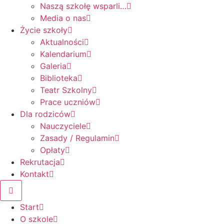
Naszą szkołę wsparli…
Media o nas
Życie szkoły
Aktualności
Kalendarium
Galeria
Biblioteka
Teatr Szkolny
Prace uczniów
Dla rodziców
Nauczyciele
Zasady / Regulamin
Opłaty
Rekrutacja
Kontakt
Start
O szkole